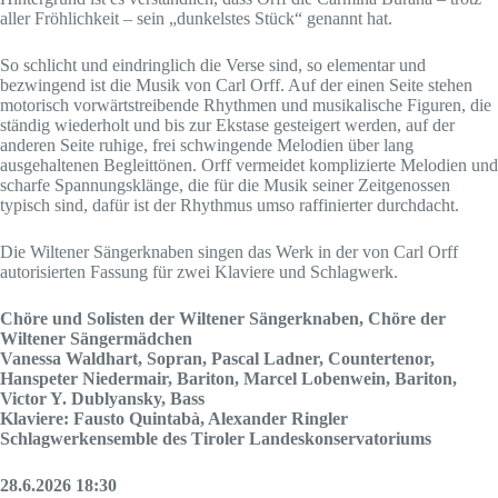
aller Fröhlichkeit – sein „dunkelstes Stück“ genannt hat.
So schlicht und eindringlich die Verse sind, so elementar und
bezwingend ist die Musik von Carl Orff. Auf der einen Seite stehen
motorisch vorwärtstreibende Rhythmen und musikalische Figuren, die
ständig wiederholt und bis zur Ekstase gesteigert werden, auf der
anderen Seite ruhige, frei schwingende Melodien über lang
ausgehaltenen Begleittönen. Orff vermeidet komplizierte Melodien und
scharfe Spannungsklänge, die für die Musik seiner Zeitgenossen
typisch sind, dafür ist der Rhythmus umso raffinierter durchdacht.
Die Wiltener Sängerknaben singen das Werk in der von Carl Orff
autorisierten Fassung für zwei Klaviere und Schlagwerk.
Chöre und Solisten der Wiltener Sängerknaben, Chöre der
Wiltener Sängermädchen
Vanessa Waldhart, Sopran, Pascal Ladner, Countertenor,
Hanspeter Niedermair, Bariton, Marcel Lobenwein, Bariton,
Victor Y. Dublyansky, Bass
Klaviere: Fausto Quintabà, Alexander Ringler
Schlagwerkensemble des Tiroler Landeskonservatoriums
28.6.2026 18:30