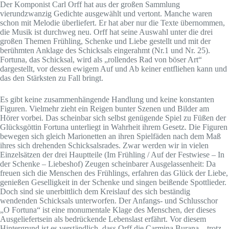
Der Komponist Carl Orff hat aus der großen Sammlung
vierundzwanzig Gedichte ausgewählt und vertont. Manche waren
schon mit Melodie überliefert. Er hat aber nur die Texte übernommen,
die Musik ist durchweg neu. Orff hat seine Auswahl unter die drei
großen Themen Frühling, Schenke und Liebe gestellt und mit der
berühmten Anklage des Schicksals eingerahmt (Nr.1 und Nr. 25).
Fortuna, das Schicksal, wird als „rollendes Rad von böser Art“
dargestellt, vor dessen ewigem Auf und Ab keiner entfliehen kann und
das den Stärksten zu Fall bringt.
Es gibt keine zusammenhängende Handlung und keine konstanten
Figuren. Vielmehr zieht ein Reigen bunter Szenen und Bilder am
Hörer vorbei. Das scheinbar sich selbst genügende Spiel zu Füßen der
Glücksgöttin Fortuna unterliegt in Wahrheit ihrem Gesetz. Die Figuren
bewegen sich gleich Marionetten an ihren Spielfäden nach dem Maß
ihres sich drehenden Schicksalsrades. Zwar werden wir in vielen
Einzelsätzen der drei Hauptteile (Im Frühling / Auf der Festwiese – In
der Schenke – Liebeshof) Zeugen scheinbarer Ausgelassenheit: Da
freuen sich die Menschen des Frühlings, erfahren das Glück der Liebe,
genießen Geselligkeit in der Schenke und singen beißende Spottlieder.
Doch sind sie unerbittlich dem Kreislauf des sich beständig
wendenden Schicksals unterworfen. Der Anfangs- und Schlusschor
„O Fortuna“ ist eine monumentale Klage des Menschen, der dieses
Ausgeliefertsein als bedrückende Lebenslast erfährt. Vor diesem
Hintergrund ist es verständlich, dass Orff die Carmina Burana – trotz