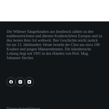
Über die Wiltener Sängerknaben
Die Wiltener Sängerknaben aus Innsbruck zählen zu den
traditionsreichsten und ältesten Knabenchören Europas und zu
den besten ihrer Art weltweit. Ihre Geschichte reicht zurück
bis ins 13. Jahrhundert. Heute besteht der Chor aus etwa 190
Knaben und jungen Männerstimmen. Die künstlerische
Leitung liegt seit 1991 in den Händen von Prof. Mag.
Johannes Stecher.
Social Icons
Wichtige Links
Datenschutzerklärung