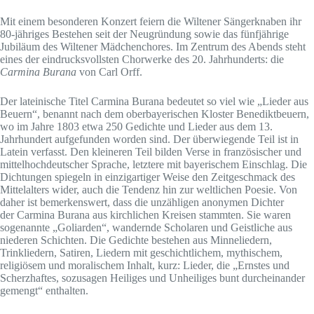
Mit einem besonderen Konzert feiern die Wiltener Sängerknaben ihr
80-jähriges Bestehen seit der Neugründung sowie das fünfjährige
Jubiläum des Wiltener Mädchenchores. Im Zentrum des Abends steht
eines der eindrucksvollsten Chorwerke des 20. Jahrhunderts: die
Carmina Burana
von Carl Orff.
Der lateinische Titel Carmina Burana bedeutet so viel wie „Lieder aus
Beuern“, benannt nach dem oberbayerischen Kloster Benediktbeuern,
wo im Jahre 1803 etwa 250 Gedichte und Lieder aus dem 13.
Jahrhundert aufgefunden worden sind. Der überwiegende Teil ist in
Latein verfasst. Den kleineren Teil bilden Verse in französischer und
mittelhochdeutscher Sprache, letztere mit bayerischem Einschlag. Die
Dichtungen spiegeln in einzigartiger Weise den Zeitgeschmack des
Mittelalters wider, auch die Tendenz hin zur weltlichen Poesie. Von
daher ist bemerkenswert, dass die unzähligen anonymen Dichter
der Carmina Burana aus kirchlichen Kreisen stammten. Sie waren
sogenannte „Goliarden“, wandernde Scholaren und Geistliche aus
niederen Schichten. Die Gedichte bestehen aus Minneliedern,
Trinkliedern, Satiren, Liedern mit geschichtlichem, mythischem,
religiösem und moralischem Inhalt, kurz: Lieder, die „Ernstes und
Scherzhaftes, sozusagen Heiliges und Unheiliges bunt durcheinander
gemengt“ enthalten.