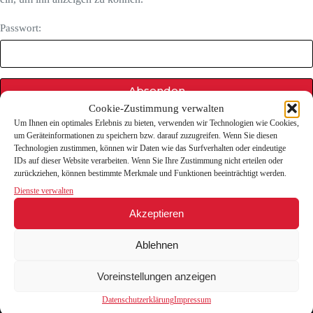
Passwort:
Cookie-Zustimmung verwalten
Um Ihnen ein optimales Erlebnis zu bieten, verwenden wir Technologien wie Cookies,
um Geräteinformationen zu speichern bzw. darauf zuzugreifen. Wenn Sie diesen
Technologien zustimmen, können wir Daten wie das Surfverhalten oder eindeutige
IDs auf dieser Website verarbeiten. Wenn Sie Ihre Zustimmung nicht erteilen oder
zurückziehen, können bestimmte Merkmale und Funktionen beeinträchtigt werden.
Dienste verwalten
Über die Wiltener Sängerknaben
Akzeptieren
Die Wiltener Sängerknaben aus Innsbruck zählen zu den
traditionsreichsten und ältesten Knabenchören Europas und zu
Ablehnen
den besten ihrer Art weltweit. Ihre Geschichte reicht zurück
bis ins 13. Jahrhundert. Heute besteht der Chor aus etwa 190
Knaben und jungen Männerstimmen. Die künstlerische
Voreinstellungen anzeigen
Leitung liegt seit 1991 in den Händen von Prof. Mag.
Johannes Stecher.
Datenschutzerklärung
Impressum