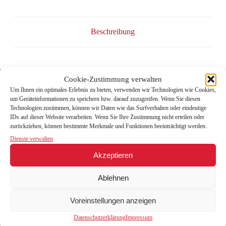
WILTENER
SÄNGERKNABEN
Menge
Beschreibung
Traditionelle Advent- und Weihnachtslieder aus Tirol und dem
Cookie-Zustimmung verwalten
Alpenraum.#
Titel:
Um Ihnen ein optimales Erlebnis zu bieten, verwenden wir Technologien wie Cookies,
um Geräteinformationen zu speichern bzw. darauf zuzugreifen. Wenn Sie diesen
Technologien zustimmen, können wir Daten wie das Surfverhalten oder eindeutige
1. Maria durch ein Dornwald ging
IDs auf dieser Website verarbeiten. Wenn Sie Ihre Zustimmung nicht erteilen oder
2. Wer klopfet an
zurückziehen, können bestimmte Merkmale und Funktionen beeinträchtigt werden.
3. Jetzt fangen wir zum Singen an
4. Langenwanger Jodler
Dienste verwalten
5. Buama, potz schlickra, was scheint denn so schian
Akzeptieren
6. Still, still, weil’s Kindlein schlafen will
7. Sie tragt an gold’nen Mantl
8. Es wird scho glei dumpa
Ablehnen
9. Es hat sich halt eröffnet
10. Kössener Jodler
Voreinstellungen anzeigen
11. Andachtsjodler
12. Ave Maria
Datenschutzerklärung
Impressum
13. Lieb Nachtigall wach auf