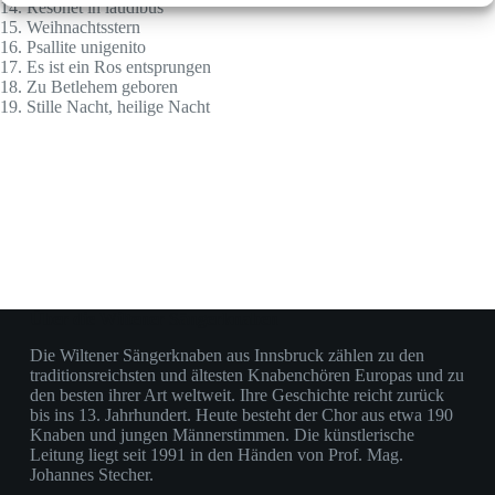
14. Resonet in laudibus
15. Weihnachtsstern
16. Psallite unigenito
17. Es ist ein Ros entsprungen
18. Zu Betlehem geboren
19. Stille Nacht, heilige Nacht
Über die Wiltener Sängerknaben
Die Wiltener Sängerknaben aus Innsbruck zählen zu den
traditionsreichsten und ältesten Knabenchören Europas und zu
den besten ihrer Art weltweit. Ihre Geschichte reicht zurück
bis ins 13. Jahrhundert. Heute besteht der Chor aus etwa 190
Knaben und jungen Männerstimmen. Die künstlerische
Leitung liegt seit 1991 in den Händen von Prof. Mag.
Johannes Stecher.