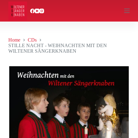
S
k
i
p
t
o
c
Home
CDs
o
STILLE NACHT - WEIHNACHTEN MIT DEN
n
WILTENER SÄNGERKNABEN
t
e
n
t