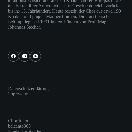
traditionsreichsten und ältesten Knabenchören Europas und zu
den besten ihrer Art weltweit. Ihre Geschichte reicht zurück
bis ins 13. Jahrhundert. Heute besteht der Chor aus etwa 190
Knaben und jungen Männerstimmen. Die künstlerische
Leitung liegt seit 1991 in den Händen von Prof. Mag.
Johannes Stecher.
Social Icons
Wichtige Links
Datenschutzerklärung
Impressum
Weitere Links
Chor Intern
belcanto365
Kinder für Kinder